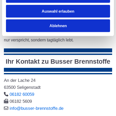
Dabei legen wir größten Wert auf die Einhaltung aller
Auswahl erlauben
Sicherheitsstandards, einen umweltschonenden Umgang
mit Ressourcen sowie eine kundennahe,
Ablehnen
lösungsorientierte Kommunikation. Mit Busser Brennstoffe
entscheiden Sie sich für einen Partner, der Service nicht
nur verspricht, sondern tagtäglich lebt.
Ihr Kontakt zu Busser Brennstoffe
An der Lache 24
63500 Seligenstadt

06182 60059

06182 5609

info@busser-brennstoffe.de